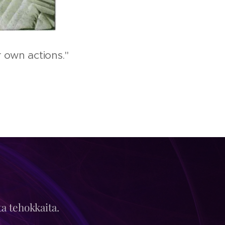
r own actions."
ta tehokkaita.