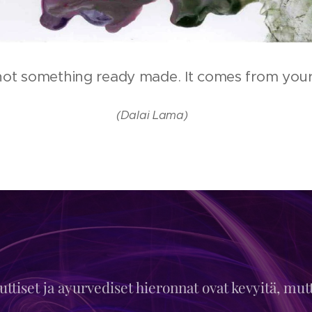
not something ready made. It comes from you
(Dalai Lama)
tiset ja ayurvediset hieronnat ovat kevyitä, mut