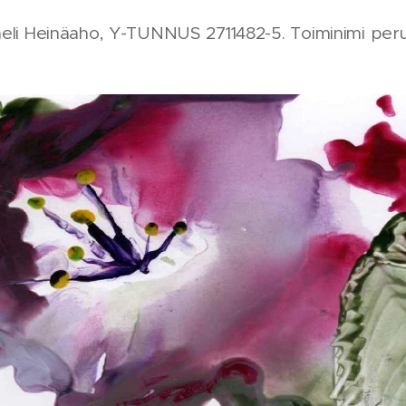
rmeli Heinäaho, Y-TUNNUS 2711482-5. Toiminimi per