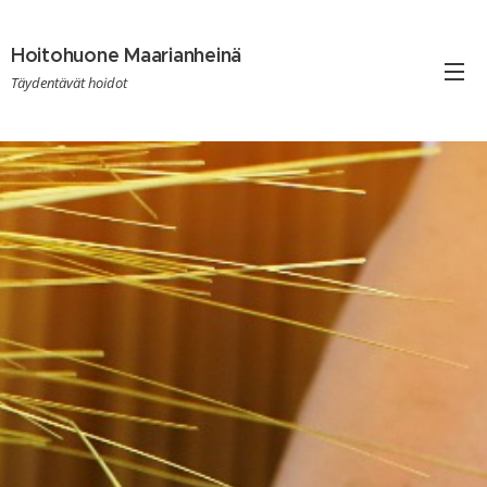
Hoitohuone Maarianheinä
Maarianheinä
Täydentävät
hoidot