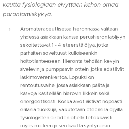
kautta fysiologiaan elvyttäen kehon omaa
parantamiskykyä.
Aromaterapeuttisessa hieronnassa valitaan
yhdessä asiakkaan kanssa perushierontaöljyyn
sekoitettavat 1 - 4 eteeristä öljyä, jotka
parhaiten soveltuvat kulloiseenkin
hoitotilanteeseen. Hieronta tehdään kevyin
sivelevin ja pumppaavin ottein, jotka edistävät
laskimoverenkiertoa. Lopuksi on
rentoutusvaihe, jossa asiakkaan päätä ja
kasvoja käsitellään hierovin liikkein sekä
energeettisesti. Koska aivot aistivat nopeasti
erilaisia tuoksuja, vaikutetaan eteerisillä öljyillä
fysiologisten oireiden ohella tehokkaasti
myös mieleen ja sen kautta syntyneisiin