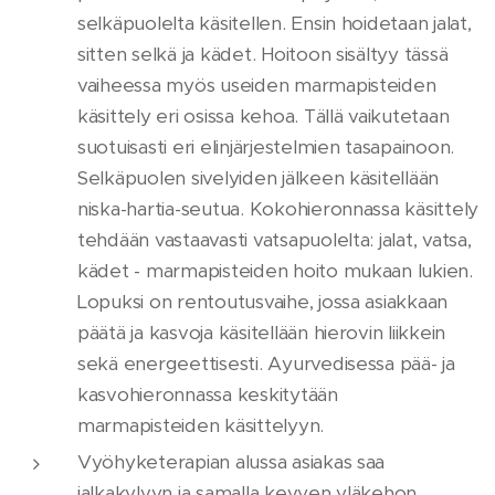
selkäpuolelta käsitellen. Ensin hoidetaan jalat,
sitten selkä ja kädet. Hoitoon sisältyy tässä
vaiheessa myös useiden marmapisteiden
käsittely eri osissa kehoa. Tällä vaikutetaan
suotuisasti eri elinjärjestelmien tasapainoon.
Selkäpuolen sivelyiden jälkeen käsitellään
niska-hartia-seutua. Kokohieronnassa käsittely
tehdään vastaavasti vatsapuolelta: jalat, vatsa,
kädet - marmapisteiden hoito mukaan lukien.
Lopuksi on rentoutusvaihe, jossa asiakkaan
päätä ja kasvoja käsitellään hierovin liikkein
sekä energeettisesti. Ayurvedisessa pää- ja
kasvohieronnassa keskitytään
marmapisteiden käsittelyyn.
Vyöhyketerapian alussa asiakas saa
jalkakylvyn ja samalla kevyen yläkehon