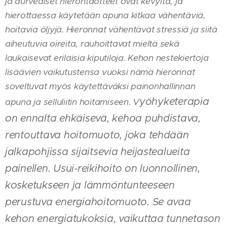
ja aurvediset hierontaotteet ovat kevyitä, ja
hierottaessa käytetään apuna kitkaa vähentäviä,
hoitavia öljyjä. Hieronnat vähentävät stressiä ja siitä
aiheutuvia oireita, rauhoittavat mieltä sekä
laukaisevat erilaisia kiputiloja. Kehon nestekiertoja
lisäävien vaikutustensa vuoksi nämä hieronnat
soveltuvat myös käytettäväksi painonhallinnan
yöhyketerapia
apuna ja selluliitin hoitamiseen. V
on ennalta ehkäisevä, kehoa puhdistava,
rentouttava hoitomuoto, joka tehdään
jalkapohjissa sijaitsevia heijastealueita
painellen. U
sui-reikihoito on luonnollinen,
kosketukseen ja lämmöntunteeseen
perustuva energiahoitomuoto. Se avaa
kehon energiatukoksia, vaikuttaa tunnetason