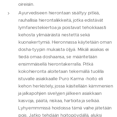
oireisiin.
Ayurvediseen hierontaan sisältyy pitkiä,
rauhallisia hierontaliikkeitä, jotka edistävät
lymfanestekiertoa ja poistavat tehokkaasti
kehosta ylimääräistä nestettä sekä
kuonakertymiä. Hieronnassa käytetään oman
dosha-tyypin mukaista öljyä. Mikäli asiakas ei
tiedä omaa doshaansa, se määritetään
ensimmäisellä hierontakerralla. Pitkä
kokohieronta aloitetaan tekemällä tuolilla
istuvalle asiakkaalle Puro Karma -hoito eli
kehon herkistely, jossa käsitellään kämmenien
ja jalkapohjien sivelyjen jälkeen asiakkaan
kasvoja, päätä, niskaa, hartioita ja selkää.
Lyhyemmmissä hoidoissa tämä vaihe jätetään
pois. Jatko tehdään hoitopöydällä, aluksi